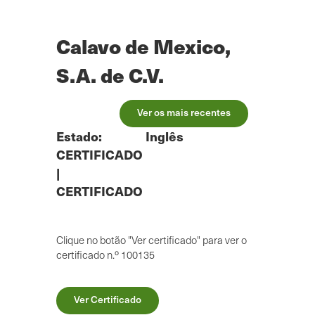
Saltar
para
o
Calavo de Mexico,
conteúdo
principal
S.A. de C.V.
Ver os mais recentes
Estado:
Inglês
CERTIFICADO
|
CERTIFICADO
Clique no botão "Ver certificado" para ver o
certificado n.º 100135
Ver Certificado