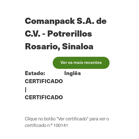
Saltar
para
o
Comanpack S.A. de
conteúdo
principal
C.V. - Potrerillos
Rosario, Sinaloa
Ver os mais recentes
Estado:
Inglês
CERTIFICADO
|
CERTIFICADO
Clique no botão "Ver certificado" para ver o
certificado n.º 100141