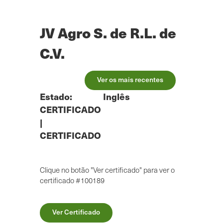
Saltar
para
o
JV Agro S. de R.L. de
conteúdo
principal
C.V.
Ver os mais recentes
Estado:
Inglês
CERTIFICADO
|
CERTIFICADO
Clique no botão "Ver certificado" para ver o
certificado #100189
Ver Certificado