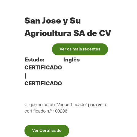
Saltar
para
o
San Jose y Su
conteúdo
principal
Agricultura SA de CV
Ver os mais recentes
Estado:
Inglês
CERTIFICADO
|
CERTIFICADO
Clique no botão "Ver certificado" para ver o
certificado n.º 100206
Ver Certificado