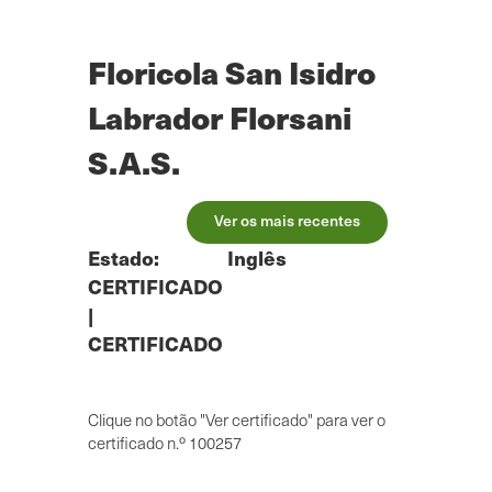
Saltar
para
o
Floricola San Isidro
conteúdo
principal
Labrador Florsani
S.A.S.
Ver os mais recentes
Estado:
Inglês
CERTIFICADO
|
CERTIFICADO
Clique no botão "Ver certificado" para ver o
certificado n.º 100257