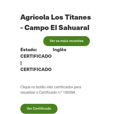
Saltar
para
o
Agricola Los Titanes
conteúdo
principal
- Campo El Sahuaral
Ver os mais recentes
Estado:
Inglês
CERTIFICADO
|
CERTIFICADO
Clique no botão «Ver certificado» para
visualizar o Certificado n.º 100294.
Ver Certificado