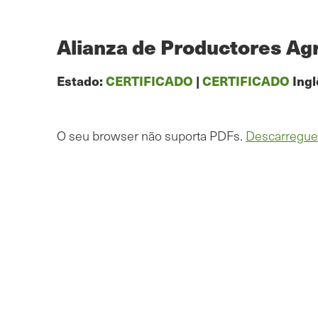
Saltar
para
o
Alianza de Productores Agri
conteúdo
principal
Estado:
CERTIFICADO
|
CERTIFICADO
Ingl
O seu browser não suporta PDFs.
Descarregue