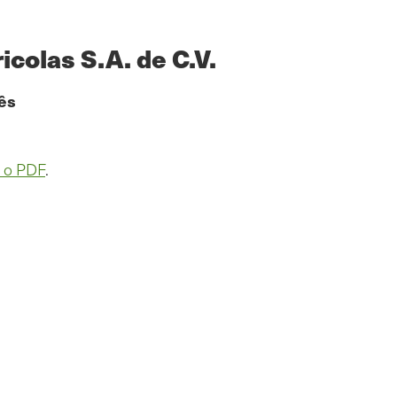
colas S.A. de C.V.
ês
 o PDF
.