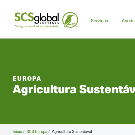
Serviços
Acons
EUROPA
Agricultura Sustentáv
Breadcrumb
Início /
SCS Europa /
Agricultura Sustentável