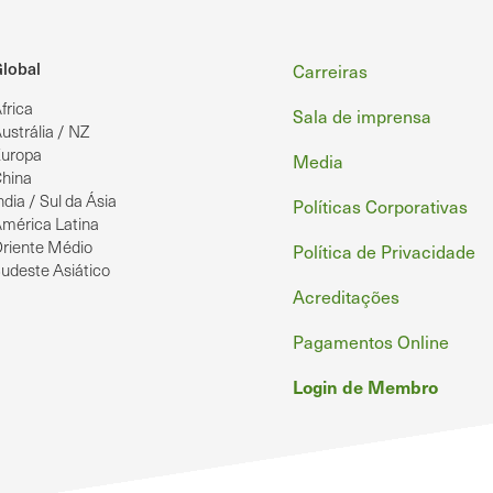
Rodapé
lobal
Carreiras
frica
Sala de imprensa
ustrália / NZ
uropa
Media
hina
ndia / Sul da Ásia
Políticas Corporativas
mérica Latina
riente Médio
Política de Privacidade
udeste Asiático
Acreditações
Pagamentos Online
Login de Membro