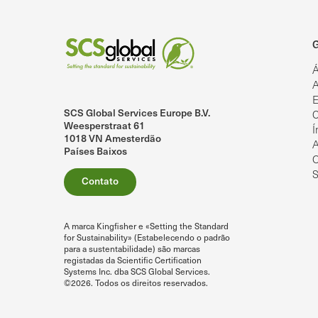
G
Á
A
E
SCS Global Services Europe B.V.
C
lobalServices no LinkedIn.
SCS Global Services no YouTube
Weesperstraat 61
Í
1018 VN Amesterdão
A
Países Baixos
O
S
Contato
A marca Kingfisher e «Setting the Standard
for Sustainability» (Estabelecendo o padrão
para a sustentabilidade) são marcas
registadas da Scientific Certification
Systems Inc. dba SCS Global Services.
©2026. Todos os direitos reservados.