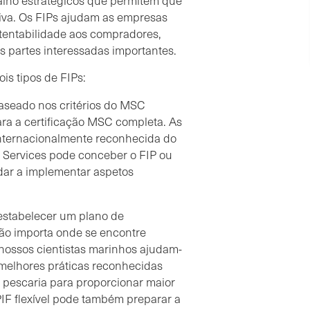
balho estratégicos que permitem que
itiva. Os FIPs ajudam as empresas
tentabilidade aos compradores,
as partes interessadas importantes.
is tipos de FIPs:
seado nos critérios do MSC
ara a certificação MSC completa. As
internacionalmente reconhecida do
 Services pode conceber o FIP ou
ar a implementar aspetos
a estabelecer um plano de
ão importa onde se encontre
 nossos cientistas marinhos ajudam-
 melhores práticas reconhecidas
 pescaria para proporcionar maior
PIF flexível pode também preparar a