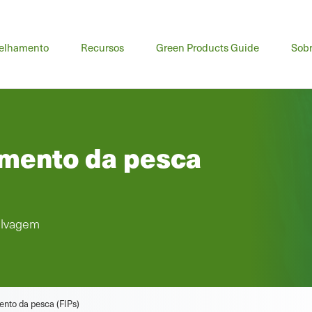
elhamento
Recursos
Green Products Guide
Sob
amento da pesca
elvagem
nto da pesca (FIPs)