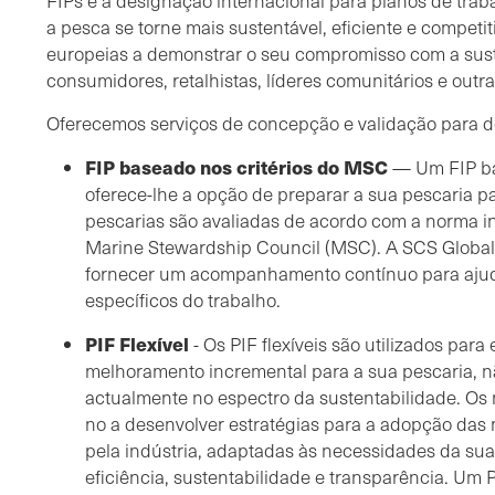
FIPs é a designação internacional para planos de tra
a pesca se torne mais sustentável, eficiente e compet
europeias a demonstrar o seu compromisso com a sus
consumidores, retalhistas, líderes comunitários e outr
Oferecemos serviços de concepção e validação para do
FIP baseado nos critérios do MSC
— Um FIP ba
oferece-lhe a opção de preparar a sua pescaria p
pescarias são avaliadas de acordo com a norma 
Marine Stewardship Council (MSC). A SCS Global
fornecer um acompanhamento contínuo para ajud
específicos do trabalho.
PIF Flexível
- Os PIF flexíveis são utilizados par
melhoramento incremental para a sua pescaria, n
actualmente no espectro da sustentabilidade. Os
no a desenvolver estratégias para a adopção das
pela indústria, adaptadas às necessidades da sua
eficiência, sustentabilidade e transparência. Um 