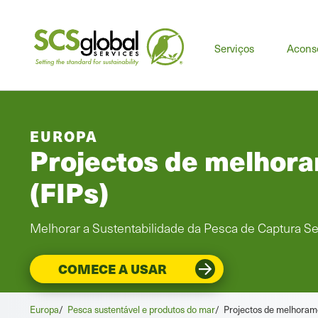
Serviços
Acons
EUROPA
Projectos de melhor
(FIPs)
Melhorar a Sustentabilidade da Pesca de Captura S
COMECE A USAR
Europa
/
Pesca sustentável e produtos do mar
/
Projectos de melhorame