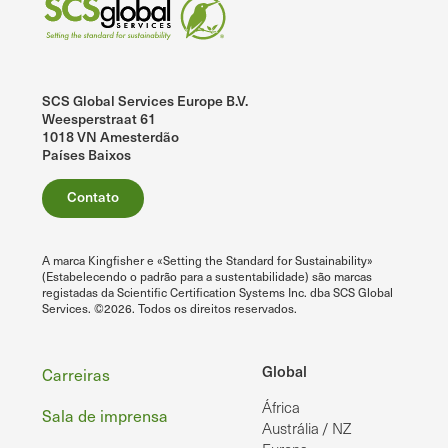
SCS Global Services Europe B.V.
Weesperstraat 61
1018 VN Amesterdão
Países Baixos
Contato
A marca Kingfisher e «Setting the Standard for Sustainability»
(Estabelecendo o padrão para a sustentabilidade) são marcas
registadas da Scientific Certification Systems Inc. dba SCS Global
Services. ©2026. Todos os direitos reservados.
Rodapé
Global
Carreiras
África
Sala de imprensa
Austrália / NZ