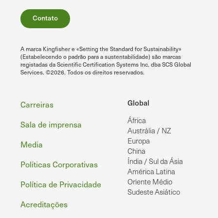
Contato
A marca Kingfisher e «Setting the Standard for Sustainability»
(Estabelecendo o padrão para a sustentabilidade) são marcas
registadas da Scientific Certification Systems Inc. dba SCS Global
Services. ©2026. Todos os direitos reservados.
Rodapé
Global
Carreiras
África
Sala de imprensa
Austrália / NZ
Europa
Media
China
Índia / Sul da Ásia
Políticas Corporativas
América Latina
Oriente Médio
Política de Privacidade
Sudeste Asiático
Acreditações