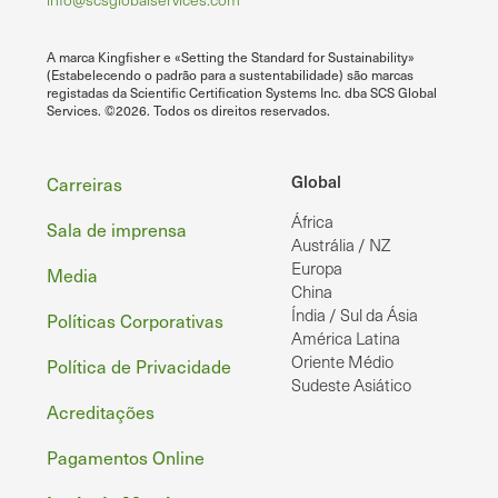
A marca Kingfisher e «Setting the Standard for Sustainability»
(Estabelecendo o padrão para a sustentabilidade) são marcas
registadas da Scientific Certification Systems Inc. dba SCS Global
Services. ©2026. Todos os direitos reservados.
Rodapé
Global
Carreiras
África
Sala de imprensa
Austrália / NZ
Europa
Media
China
Índia / Sul da Ásia
Políticas Corporativas
América Latina
Oriente Médio
Política de Privacidade
Sudeste Asiático
Acreditações
Pagamentos Online