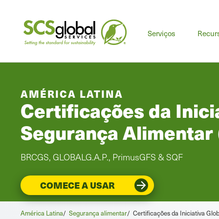
Serviços
Recur
AMÉRICA LATINA
Certificações da Inici
Segurança Alimentar 
BRCGS, GLOBALG.A.P., PrimusGFS & SQF
COMECE A USAR
América Latina
/
Segurança alimentar
/
Certificações da Iniciativa Gl