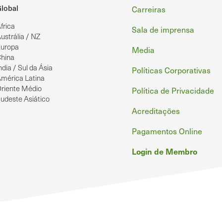
Rodapé
lobal
Carreiras
frica
Sala de imprensa
ustrália / NZ
uropa
Media
hina
ndia / Sul da Ásia
Políticas Corporativas
mérica Latina
riente Médio
Política de Privacidade
udeste Asiático
Acreditações
Pagamentos Online
Login de Membro