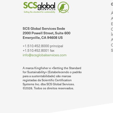
G
Á
A
E
SCS Global Services Sede
C
lobalServices no LinkedIn.
SCS Global Services no YouTube
2000 Powell Street, Suite 600
Í
Emeryville, CA 94608 US
A
O
+1.510.452.8000 principal
S
+1.510.452.8001 fax
info@scsglobalservices.com
A marca Kingfisher e «Setting the Standard
for Sustainability» (Estabelecendo o padrão
para a sustentabilidade) são marcas
registadas da Scientific Certification
Systems Inc. dba SCS Global Services.
©2026. Todos os direitos reservados.