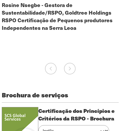
Rosine Nsegbe - Gestora de
Flor
Sustentabilidade/RSPO, Goldtree Holdings
Sust
RSPO Certificação de Pequenos produtores
o tr
Independentes na Serra Leoa
P&C 
Brochura de serviços
Certificação dos Princípios e
Critérios da RSPO - Brochura