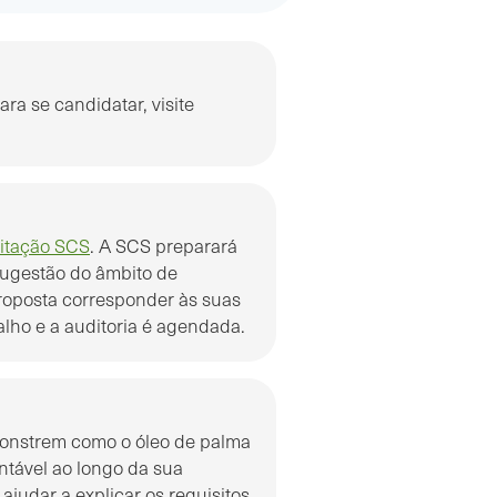
a se candidatar, visite
citação SCS
. A SCS preparará
ugestão do âmbito de
roposta corresponder às suas
ho e a auditoria é agendada.
onstrem como o óleo de palma
ntável ao longo da sua
judar a explicar os requisitos