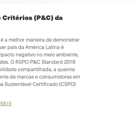
e Critérios (P&C) da
O é a melhor maneira de demonstrar
er país da América Latina é
impacto negativo no meio ambiente,
dades. O RSPO P&C Standard 2018
ilidade compartilhada, a queima
cente de marcas e consumidores em
Um agradecimento especial a Adriana Cala pelo
ma Sustentável Certificado (CSPO)
seu profissionalismo, perícia, e a abordagem
utilizada durante a auditoria de certificação para
/5815
explicar a Lacuna e as expectativas dos auditores
em relação à certificação da cadeia de
fornecimento. Esta abordagem foi um longo
caminho para expandir a nossa visão sobre o noss