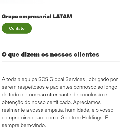
Grupo empresarial LATAM
Contato
O que dizem os nossos clientes
A toda a equipa SCS Global Services , obrigado por
O pro
serem respeitosos e pacientes connosco ao longo
conh
de todo o processo stressante de conclusão e
comun
obtenção do nosso certificado. Apreciamos
evide
realmente a vossa empatia, humildade, e o vosso
afric
compromisso para com a Goldtree Holdings. É
suces
o
sempre bem-vindo.
muito