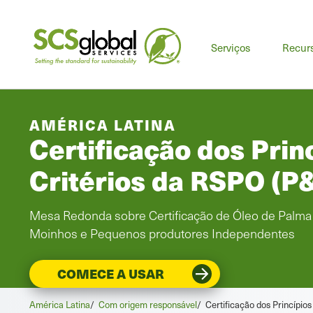
Serviços
Recur
AMÉRICA LATINA
Certificação dos Prin
Critérios da RSPO (P
Mesa Redonda sobre Certificação de Óleo de Palma 
Moinhos e Pequenos produtores Independentes
COMECE A USAR
América Latina
/
Com origem responsável
/
Certificação dos Princípio