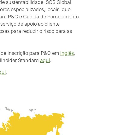
sistema de cadeia de fornecimento, o que foi útil
de sustentabilidade, SCS Global
para melhorar o nosso sistema.
ores especializados, locais, que
 para P&C e Cadeia de Fornecimento
Rosine Nsegbe - Gestora de
serviço de apoio ao cliente
Sustentabilidade/RSPO, Goldtree Holdings
osas para reduzir o risco para as
RSPO Certificação de Pequenos produtores
Independentes na Serra Leoa
 de inscrição para P&C em
inglês
,
llholder Standard
aqui
.
qui
.