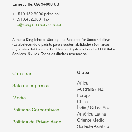
Emeryville, CA 94608 US
+1.510.452.8000 principal
+1.510.452.8001 fax
info@scsglobalservices.com
A marca Kingfisher e «Setting the Standard for Sustainability»
(Estabelecendo o padrão para a sustentabilidade) são marcas
registadas da Scientific Certification Systems Inc. dba SCS Global
Services. ©2026. Todos os direitos reservados.
Rodapé
Global
Carreiras
África
Sala de imprensa
Austrália / NZ
Europa
Media
China
Índia / Sul da Ásia
Políticas Corporativas
América Latina
Oriente Médio
Política de Privacidade
Sudeste Asiático