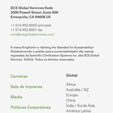
SCS Global Services Sede
2000 Powell Street, Suite 600
Emeryville, CA 94608 US
+1.510.452.8000 principal
+1.510.452.8001 fax
info@scsglobalservices.com
A marca Kingfisher e «Setting the Standard for Sustainability»
(Estabelecendo o padrão para a sustentabilidade) são marcas
registadas da Scientific Certification Systems Inc. dba SCS Global
Services. ©2026. Todos os direitos reservados.
Rodapé
Global
Carreiras
África
Sala de imprensa
Austrália / NZ
Europa
Media
China
Índia / Sul da Ásia
Políticas Corporativas
América Latina