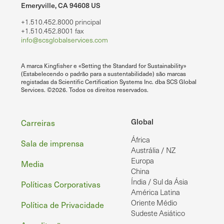
Emeryville, CA 94608 US
+1.510.452.8000 principal
+1.510.452.8001 fax
info@scsglobalservices.com
A marca Kingfisher e «Setting the Standard for Sustainability»
(Estabelecendo o padrão para a sustentabilidade) são marcas
registadas da Scientific Certification Systems Inc. dba SCS Global
Services. ©2026. Todos os direitos reservados.
Rodapé
Global
Carreiras
África
Sala de imprensa
Austrália / NZ
Europa
Media
China
Índia / Sul da Ásia
Políticas Corporativas
América Latina
Oriente Médio
Política de Privacidade
Sudeste Asiático