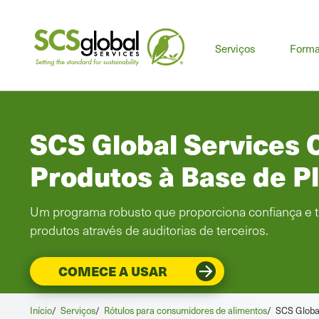
Men
Serviços
Form
prin
SCS Global Services C
Produtos à Base de P
Um programa robusto que proporciona confiança e t
produtos através de auditorias de terceiros.
COMECE A USAR
Início
/
Serviços
/
Rótulos para consumidores de alimentos
/
SCS Global