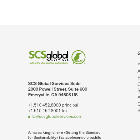
G
Á
A
E
SCS Global Services Sede
C
lobalServices no LinkedIn.
SCS Global Services no YouTube
2000 Powell Street, Suite 600
Í
Emeryville, CA 94608 US
A
O
+1.510.452.8000 principal
S
+1.510.452.8001 fax
info@scsglobalservices.com
A marca Kingfisher e «Setting the Standard
for Sustainability» (Estabelecendo o padrão