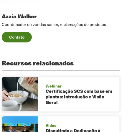
Azzia Walker
Coordenador de vendas sénior, reclamações de produtos
Contato
Recursos relacionados
Webinar
Certificação SCS com base em
plantas: Introdução e Visão
Geral
Vídeo
Discutindo a Dedicação à