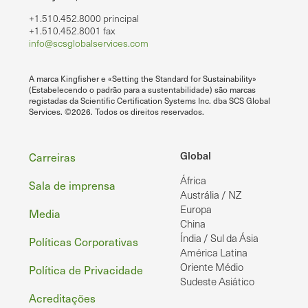
+1.510.452.8000 principal
+1.510.452.8001 fax
info@scsglobalservices.com
A marca Kingfisher e «Setting the Standard for Sustainability»
(Estabelecendo o padrão para a sustentabilidade) são marcas
registadas da Scientific Certification Systems Inc. dba SCS Global
Services. ©2026. Todos os direitos reservados.
Rodapé
Global
Carreiras
África
Sala de imprensa
Austrália / NZ
Europa
Media
China
Índia / Sul da Ásia
Políticas Corporativas
América Latina
Oriente Médio
Política de Privacidade
Sudeste Asiático
Acreditações