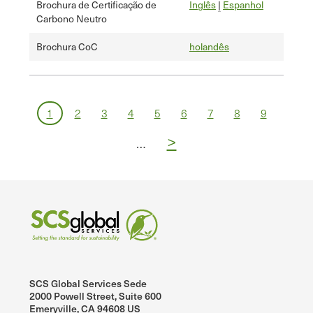
Brochura de Certificação de
Inglês
|
Espanhol
Carbono Neutro
Brochura CoC
holandês
Paginação
Página
Página
Página
Página
Página
Página
Página
Página
Página
1
2
3
4
5
6
7
8
9
Página
>
…
seguinte
SCS Global Services Sede
2000 Powell Street, Suite 600
Emeryville, CA 94608 US