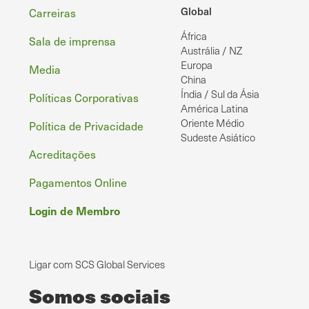
Rodapé
Global
Carreiras
África
Sala de imprensa
Austrália / NZ
Europa
Media
China
Índia / Sul da Ásia
Políticas Corporativas
América Latina
Oriente Médio
Política de Privacidade
Sudeste Asiático
Acreditações
Pagamentos Online
Login de Membro
Ligar com SCS Global Services
Somos sociais