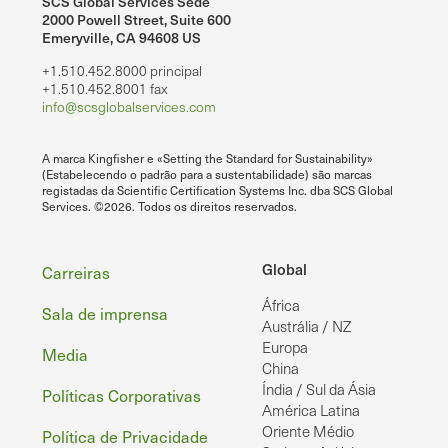
SCS Global Services Sede
2000 Powell Street, Suite 600
Emeryville, CA 94608 US
+1.510.452.8000 principal
+1.510.452.8001 fax
info@scsglobalservices.com
A marca Kingfisher e «Setting the Standard for Sustainability»
(Estabelecendo o padrão para a sustentabilidade) são marcas
registadas da Scientific Certification Systems Inc. dba SCS Global
Services. ©2026. Todos os direitos reservados.
Rodapé
Global
Carreiras
África
Sala de imprensa
Austrália / NZ
Europa
Media
China
Índia / Sul da Ásia
Políticas Corporativas
América Latina
Oriente Médio
Política de Privacidade