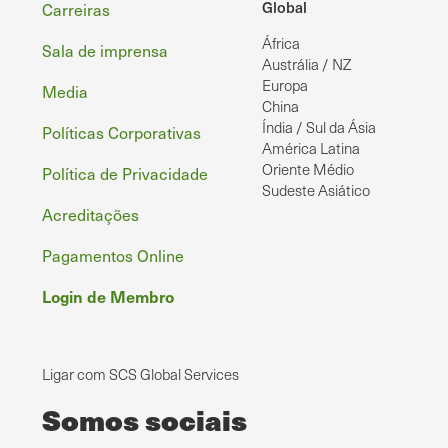
Rodapé
Global
Carreiras
África
Sala de imprensa
Austrália / NZ
Europa
Media
China
Índia / Sul da Ásia
Políticas Corporativas
América Latina
Oriente Médio
Política de Privacidade
Sudeste Asiático
Acreditações
Pagamentos Online
Login de Membro
Ligar com SCS Global Services
Somos sociais