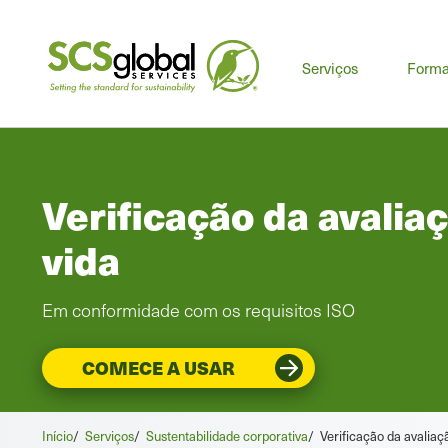
Men
Serviços
Form
prin
Verificação da avaliaç
vida
Em conformidade com os requisitos ISO
COMECE A USAR
Início
/
Serviços
/
Sustentabilidade corporativa
/
Verificação da avaliaçã