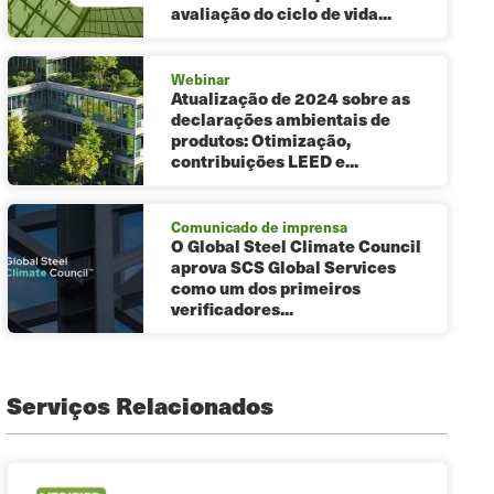
avaliação do ciclo de vida...
Webinar
Atualização de 2024 sobre as
declarações ambientais de
produtos: Otimização,
contribuições LEED e...
Comunicado de imprensa
O Global Steel Climate Council
aprova SCS Global Services
como um dos primeiros
verificadores...
Serviços Relacionados