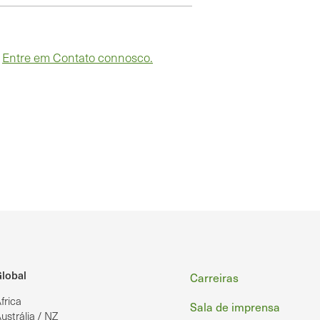
?
Entre em Contato connosco.
Rodapé
lobal
Carreiras
frica
Sala de imprensa
ustrália / NZ