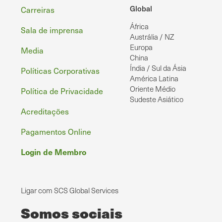
Rodapé
Global
Carreiras
África
Sala de imprensa
Austrália / NZ
Europa
Media
China
Índia / Sul da Ásia
Políticas Corporativas
América Latina
Oriente Médio
Política de Privacidade
Sudeste Asiático
Acreditações
Pagamentos Online
Login de Membro
Ligar com SCS Global Services
Somos sociais