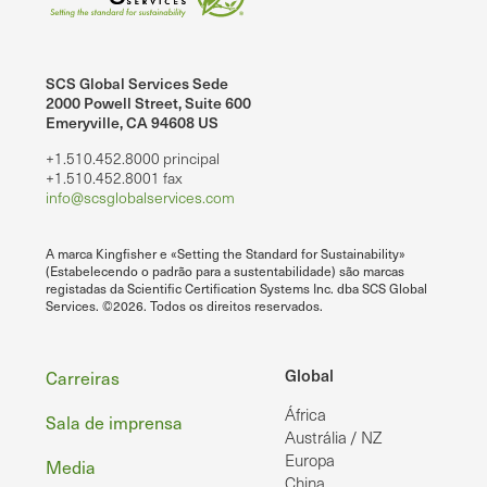
SCS Global Services Sede
2000 Powell Street, Suite 600
Emeryville, CA 94608 US
+1.510.452.8000 principal
+1.510.452.8001 fax
info@scsglobalservices.com
A marca Kingfisher e «Setting the Standard for Sustainability»
(Estabelecendo o padrão para a sustentabilidade) são marcas
registadas da Scientific Certification Systems Inc. dba SCS Global
Services. ©2026. Todos os direitos reservados.
Rodapé
Global
Carreiras
África
Sala de imprensa
Austrália / NZ
Europa
Media
China