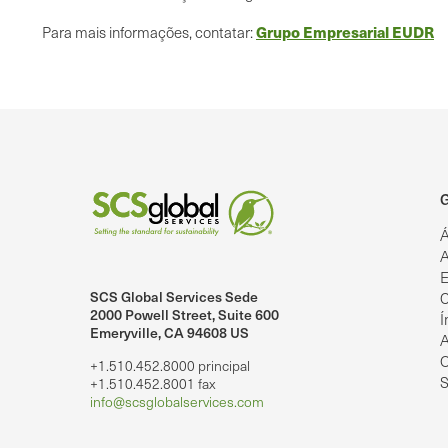
Grupo Empresarial EUDR
Para mais informações, contatar:
G
Á
A
E
SCS Global Services Sede
C
lobalServices no LinkedIn.
SCS Global Services no YouTube
2000 Powell Street, Suite 600
Í
Emeryville, CA 94608 US
A
O
+1.510.452.8000 principal
S
+1.510.452.8001 fax
info@scsglobalservices.com