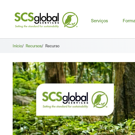
Men
Serviços
Form
prin
Início
/
Recursos
/
Recurso