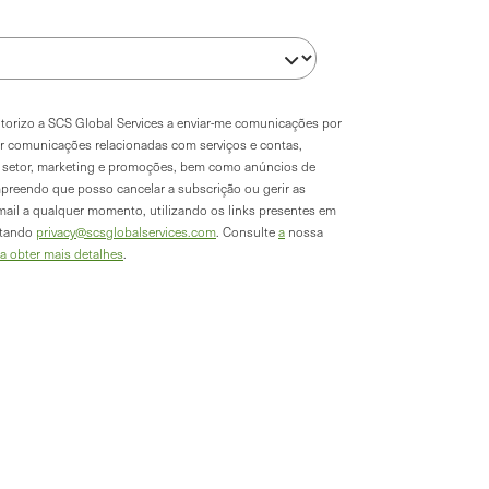
autorizo a SCS Global Services a enviar-me comunicações por
ir comunicações relacionadas com serviços e contas,
do setor, marketing e promoções, bem como anúncios de
preendo que posso cancelar a subscrição ou gerir as
mail a qualquer momento, utilizando os links presentes em
ctando
privacy@scsglobalservices.com
. Consulte
a
nossa
ra obter mais detalhes
.