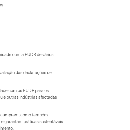
as
midade com a EUDR de vários
valiação das declarações de
dade com os EUDR para os
u e outras indústrias afectadas
 só cumpram, como também
 e garantam práticas sustentáveis
cimento.