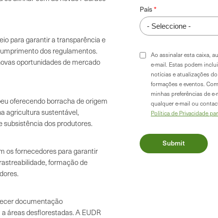
País
io para garantir a transparência e
 cumprimento dos regulamentos.
Ao assinalar esta caixa, 
 novas oportunidades de mercado
e-mail. Estas podem inclu
notícias e atualizações 
formações e eventos. Com
minhas preferências de e-
eu oferecendo borracha de origem
qualquer e-mail ou conta
a agricultura sustentável,
Política de Privacidade pa
e subsistência dos produtores.
m os fornecedores para garantir
rastreabilidade, formação de
dores.
rnecer documentação
a a áreas desflorestadas. A EUDR