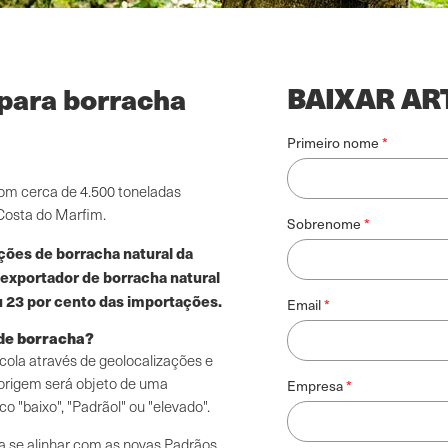
BAIXAR AR
para borracha
Primeiro nome
 com cerca de 4.500 toneladas
Costa do Marfim.
Sobrenome
ações de borracha natural da
exportador de borracha natural
u 23 por cento das importações.
Email
 de borracha?
ícola através de geolocalizações e
origem será objeto de uma
Empresa
o "baixo", "Padrãol" ou "elevado".
ra se alinhar com as novas Padrãos