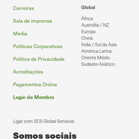
Rodapé
Global
Carreiras
África
Sala de imprensa
Austrália / NZ
Europa
Media
China
Índia / Sul da Ásia
Políticas Corporativas
América Latina
Oriente Médio
Política de Privacidade
Sudeste Asiático
Acreditações
Pagamentos Online
Login de Membro
Ligar com SCS Global Services
Somos sociais