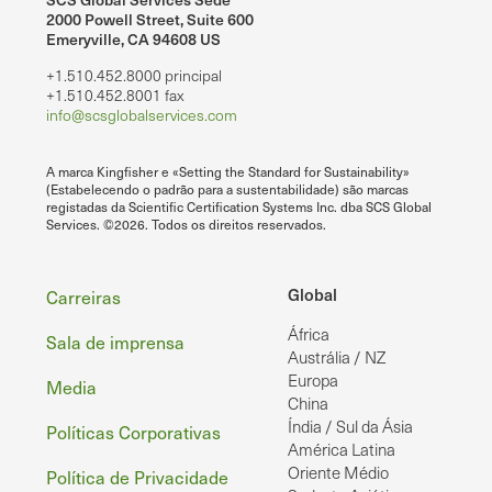
2000 Powell Street, Suite 600
Emeryville, CA 94608 US
+1.510.452.8000 principal
+1.510.452.8001 fax
info@scsglobalservices.com
A marca Kingfisher e «Setting the Standard for Sustainability»
(Estabelecendo o padrão para a sustentabilidade) são marcas
registadas da Scientific Certification Systems Inc. dba SCS Global
Services. ©2026. Todos os direitos reservados.
Rodapé
Global
Carreiras
África
Sala de imprensa
Austrália / NZ
Europa
Media
China
Índia / Sul da Ásia
Políticas Corporativas
América Latina
Oriente Médio
Política de Privacidade