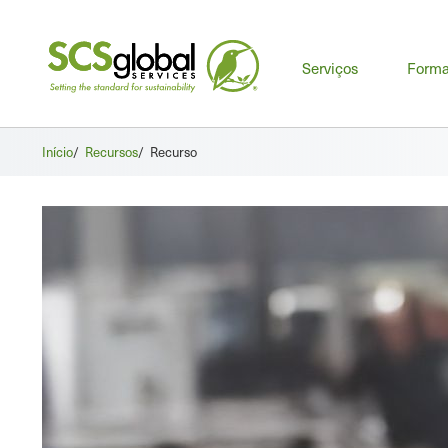
Men
Serviços
Form
prin
Início
/
Recursos
/
Recurso