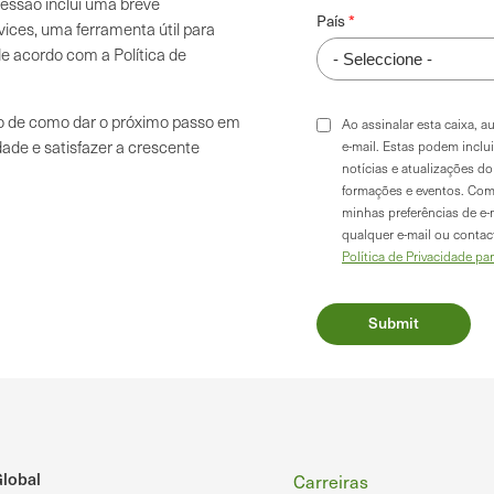
essão inclui uma breve
País
ices, uma ferramenta útil para
 de acordo com a Política de
o de como dar o próximo passo em
Ao assinalar esta caixa, 
dade e satisfazer a crescente
e-mail. Estas podem inclu
notícias e atualizações 
formações e eventos. Com
minhas preferências de e-
qualquer e-mail ou conta
Política de Privacidade pa
Rodapé
lobal
Carreiras