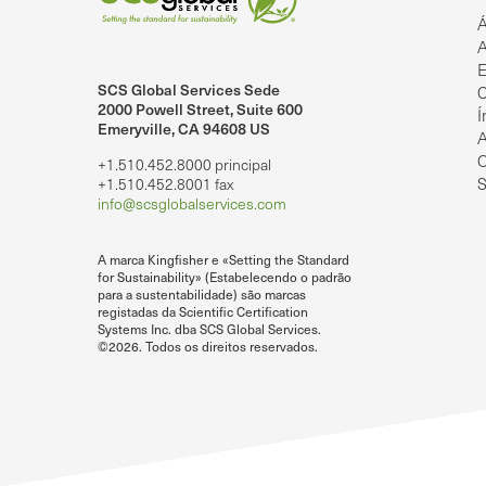
Á
A
E
SCS Global Services Sede
C
lobalServices no LinkedIn.
SCS Global Services no YouTube
2000 Powell Street, Suite 600
Í
Emeryville, CA 94608 US
A
O
+1.510.452.8000 principal
S
+1.510.452.8001 fax
info@scsglobalservices.com
A marca Kingfisher e «Setting the Standard
for Sustainability» (Estabelecendo o padrão
para a sustentabilidade) são marcas
registadas da Scientific Certification
Systems Inc. dba SCS Global Services.
©2026. Todos os direitos reservados.