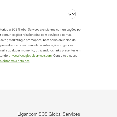
autorizo a SCS Global Services a enviar-me comunicações por
ir comunicações relacionadas com serviços e contas,
do setor, marketing e promoções, bem como anúncios de
preendo que posso cancelar a subscrição ou gerir as
mail a qualquer momento, utilizando os links presentes em
ctando
privacy@scsglobalservices.com
. Consulte
a
nossa
ra obter mais detalhes
.
Ligar com SCS Global Services