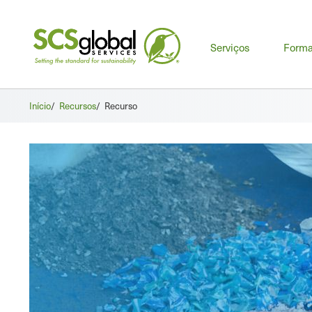
Men
Serviços
Form
prin
Início
/
Recursos
/
Recurso