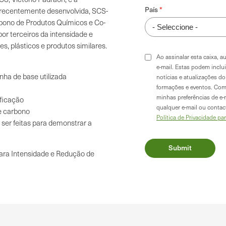
País
o recentemente desenvolvida, SCS-
rbono de Produtos Químicos e Co-
or terceiros da intensidade e
s, plásticos e produtos similares.
Ao assinalar esta caixa, 
e-mail. Estas podem inclu
inha de base utilizada
notícias e atualizações 
formações e eventos. Com
minhas preferências de e-
ificação
qualquer e-mail ou conta
e carbono
Política de Privacidade pa
ser feitas para demonstrar a
ara Intensidade e Redução de