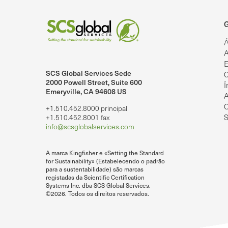
G
Á
A
E
SCS Global Services Sede
C
lobalServices no LinkedIn.
SCS Global Services no YouTube
2000 Powell Street, Suite 600
Í
Emeryville, CA 94608 US
A
O
+1.510.452.8000 principal
S
+1.510.452.8001 fax
info@scsglobalservices.com
A marca Kingfisher e «Setting the Standard
for Sustainability» (Estabelecendo o padrão
para a sustentabilidade) são marcas
registadas da Scientific Certification
Systems Inc. dba SCS Global Services.
©2026. Todos os direitos reservados.