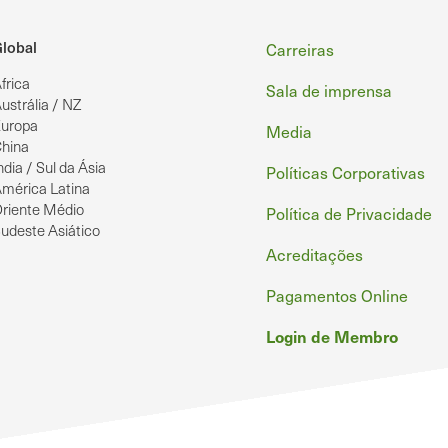
Rodapé
lobal
Carreiras
frica
Sala de imprensa
ustrália / NZ
uropa
Media
hina
ndia / Sul da Ásia
Políticas Corporativas
mérica Latina
riente Médio
Política de Privacidade
udeste Asiático
Acreditações
Pagamentos Online
Login de Membro