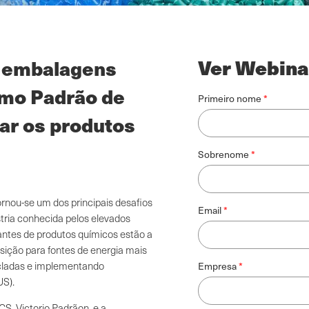
Ver Webina
e embalagens
Umo Padrão de
Primeiro nome
ar os produtos
Sobrenome
rnou-se um dos principais desafios
Email
stria conhecida pelos elevados
cantes de produtos químicos estão a
sição para fontes de energia mais
cicladas e implementando
Empresa
S).
S, Victorio Padrãon, e a