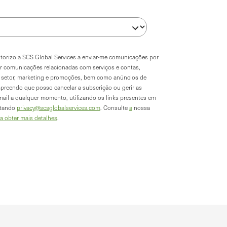
autorizo a SCS Global Services a enviar-me comunicações por
ir comunicações relacionadas com serviços e contas,
do setor, marketing e promoções, bem como anúncios de
preendo que posso cancelar a subscrição ou gerir as
mail a qualquer momento, utilizando os links presentes em
ctando
privacy@scsglobalservices.com
. Consulte
a
nossa
ra obter mais detalhes
.