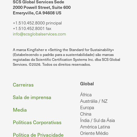
SCS Global Services Sede
2000 Powell Street, Suite 600
Emeryville, CA 94608 US
+1.510.452.8000 principal
+1.510.452.8001 fax
info@scsglobalservices.com
A marca Kingfisher e «Setting the Standard for Sustainability»
(Estabelecendo o padrão para a sustentabilidade) são marcas
registadas da Scientific Certification Systems Inc. dba SCS Global
Services. ©2026. Todos os direitos reservados.
Rodapé
Global
Carreiras
África
Sala de imprensa
Austrália / NZ
Europa
Media
China
Índia / Sul da Ásia
Políticas Corporativas
América Latina
Oriente Médio
Política de Privacidade