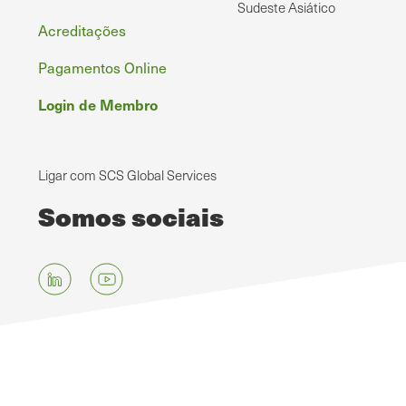
Sudeste Asiático
Acreditações
Pagamentos Online
Login de Membro
Ligar com SCS Global Services
Somos sociais
Saltar
para
o
conteúdo