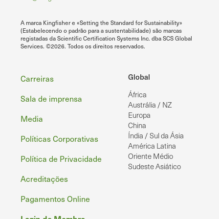
A marca Kingfisher e «Setting the Standard for Sustainability»
(Estabelecendo o padrão para a sustentabilidade) são marcas
registadas da Scientific Certification Systems Inc. dba SCS Global
Services. ©2026. Todos os direitos reservados.
Rodapé
Global
Carreiras
África
Sala de imprensa
Austrália / NZ
Europa
Media
China
Índia / Sul da Ásia
Políticas Corporativas
América Latina
Oriente Médio
Política de Privacidade
Sudeste Asiático
Acreditações
Pagamentos Online
Login de Membro