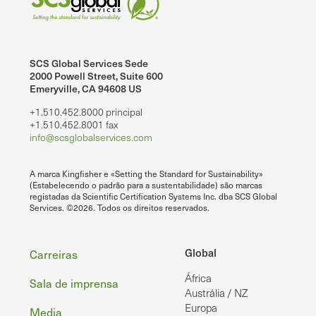
SCS Global Services Sede
2000 Powell Street, Suite 600
Emeryville, CA 94608 US
+1.510.452.8000 principal
+1.510.452.8001 fax
info@scsglobalservices.com
A marca Kingfisher e «Setting the Standard for Sustainability»
(Estabelecendo o padrão para a sustentabilidade) são marcas
registadas da Scientific Certification Systems Inc. dba SCS Global
Services. ©2026. Todos os direitos reservados.
Rodapé
Global
Carreiras
África
Sala de imprensa
Austrália / NZ
Europa
Media