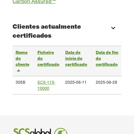
Carbon Assured™
Clientes actualmente
certificados
Nome
Ficheiro
Data de
Data de fim
do
do
início do
do
cliente
certificado
certificado
certificado
Ordenação
decrescente
305B
SCS-115-
2025-06-11
2025-06-28
10000