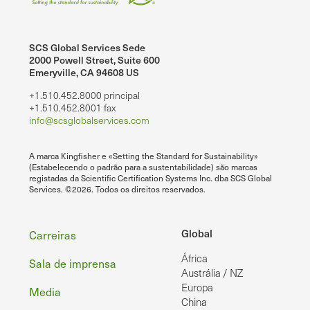
SCS Global Services Sede
2000 Powell Street, Suite 600
Emeryville, CA 94608 US
+1.510.452.8000 principal
+1.510.452.8001 fax
info@scsglobalservices.com
A marca Kingfisher e «Setting the Standard for Sustainability»
(Estabelecendo o padrão para a sustentabilidade) são marcas
registadas da Scientific Certification Systems Inc. dba SCS Global
Services. ©2026. Todos os direitos reservados.
Rodapé
Global
Carreiras
África
Sala de imprensa
Austrália / NZ
Europa
Media
China