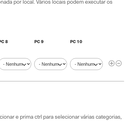
onada por local. Vários locais podem executar os
PC 8
PC 9
PC 10
Operações
PC 8
PC 9
PC 10
ionar e prima ctrl para selecionar várias categorias,