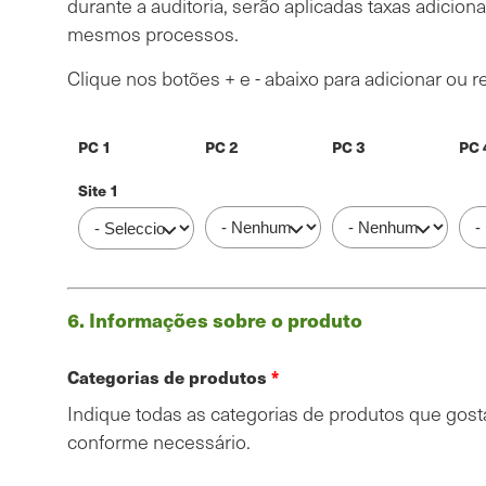
durante a auditoria, serão aplicadas taxas adicio
mesmos processos.
Clique nos botões + e - abaixo para adicionar ou r
PC 1
PC 2
PC 3
PC 
PC 2
PC 3
PC
PC 1
6. Informações sobre o produto
PRODUTOS
Categorias de produtos
Indique todas as categorias de produtos que gostar
conforme necessário.