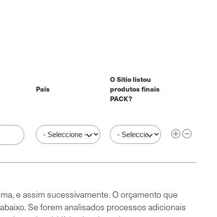
O Sítio listou
País
produtos finais
Operações
PACK?
País
O Sítio listou produtos fina
acima, e assim sucessivamente. O orçamento que
 abaixo. Se forem analisados processos adicionais