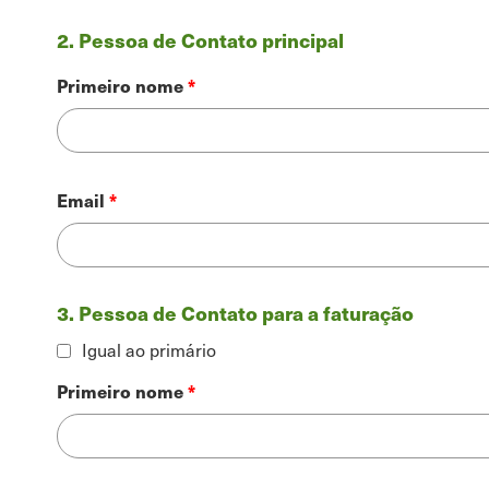
2. Pessoa de Contato principal
Nome
Primeiro nome
Contato
Email
3. Pessoa de Contato para a faturação
Igual ao primário
Nome
Primeiro nome
de
facturação