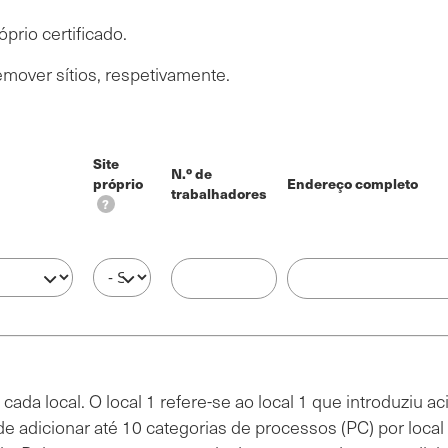
prio certificado.
emover sítios, respetivamente.
Site
N.º de
próprio
Endereço completo
trabalhadores
?
Site próprio
N.º de trabalhadores
Endereço completo
?
da local. O local 1 refere-se ao local 1 que introduziu 
 adicionar até 10 categorias de processos (PC) por local