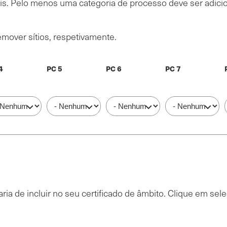
nais. Pelo menos uma categoria de processo deve ser adici
emover sítios, respetivamente.
4
PC 5
PC 6
PC 7
 4
PC 5
PC 6
PC 7
ia de incluir no seu certificado de âmbito. Clique em selec