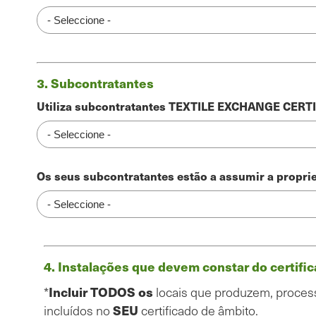
orçamento
3. Subcontratantes
Utiliza subcontratantes TEXTILE EXCHANGE CERTI
Os seus subcontratantes estão a assumir a propr
INSTALAÇÕES
4. Instalações que devem constar do certifi
DE
Incluir
TODOS os
*
locais que produzem, process
FABRICO
SEU
incluídos no
certificado de âmbito.