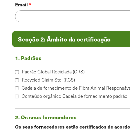
Contato
Email
para
facturação
Secção 2: Âmbito da certificação
1. Padrãos
Indique
Padrão Global Reciclada (GRS)
quais
Recycled Claim Std. (RCS)
os
programas
Cadeia de fornecimento de Fibra Animal Responsáve
em
Conteúdo orgânico Cadeia de fornecimento padrão
que
está
interessado
em
2. Os seus fornecedores
receber
Os seus fornecedores estão certificados de acord
um