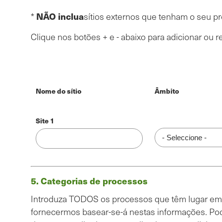
NÃO
inclua
*
sítios externos que tenham o seu pró
Clique nos botões + e - abaixo para adicionar ou r
Instalações
do
Nome do sítio
Âmbito
sítio
Âmbito
Nome do sítio
Categorias
5. Categorias de processos
de
processo
Introduza TODOS os processos que têm lugar em ca
fornecermos basear-se-á nestas informações. Pode