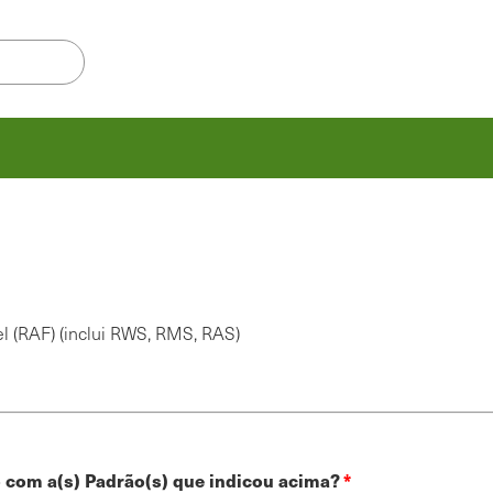
l (RAF) (inclui RWS, RMS, RAS)
o com a(s) Padrão(s) que indicou acima?