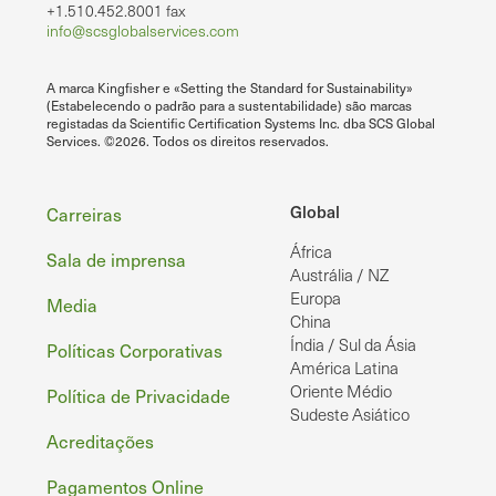
+1.510.452.8001 fax
info@scsglobalservices.com
A marca Kingfisher e «Setting the Standard for Sustainability»
(Estabelecendo o padrão para a sustentabilidade) são marcas
registadas da Scientific Certification Systems Inc. dba SCS Global
Services. ©2026. Todos os direitos reservados.
Rodapé
Global
Carreiras
África
Sala de imprensa
Austrália / NZ
Europa
Media
China
Índia / Sul da Ásia
Políticas Corporativas
América Latina
Oriente Médio
Política de Privacidade
Sudeste Asiático
Acreditações
Pagamentos Online