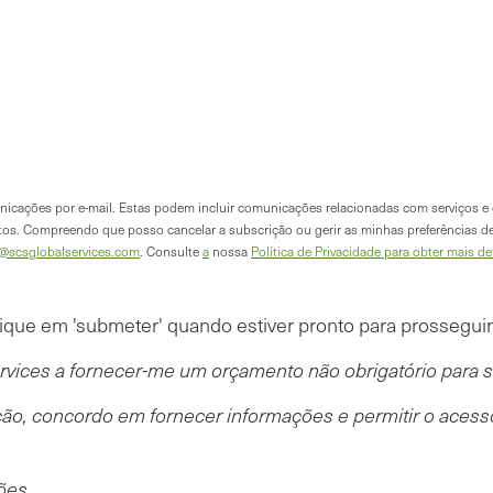
unicações por e-mail. Estas podem incluir comunicações relacionadas com serviços e 
os. Compreendo que posso cancelar a subscrição ou gerir as minhas preferências d
y@scsglobalservices.com
. Consulte
a
nossa
Política de Privacidade para obter mais de
lique em 'submeter' quando estiver pronto para prosseguir
rvices a fornecer-me um orçamento não obrigatório para s
ão, concordo em fornecer informações e permitir o acesso
.
ões.