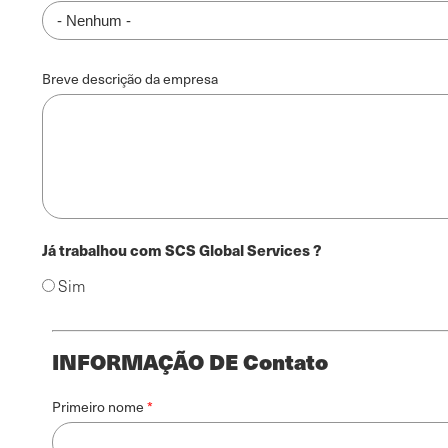
Breve descrição da empresa
Já trabalhou com SCS Global Services ?
Sim
Informações
INFORMAÇÃO DE Contato
de
Contato
Nome
Primeiro nome