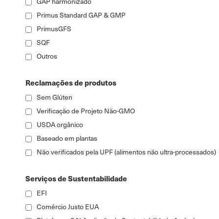
GAP harmonizado
Primus Standard GAP & GMP
PrimusGFS
SQF
Outros
Reclamações de produtos
Sem Glúten
Verificação de Projeto Não-GMO
USDA orgânico
Baseado em plantas
Não verificados pela UPF (alimentos não ultra-processados)
Serviços de Sustentabilidade
EFI
Comércio Justo EUA