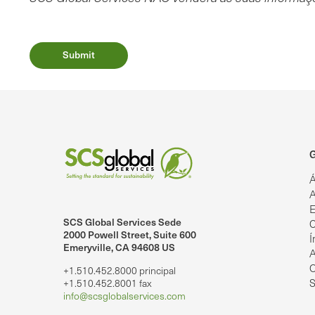
G
Á
A
E
SCS Global Services Sede
C
lobalServices no LinkedIn.
SCS Global Services no YouTube
2000 Powell Street, Suite 600
Í
Emeryville, CA 94608 US
A
O
+1.510.452.8000 principal
S
+1.510.452.8001 fax
info@scsglobalservices.com