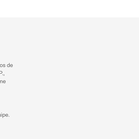
ros de
.,
rme
ipe.