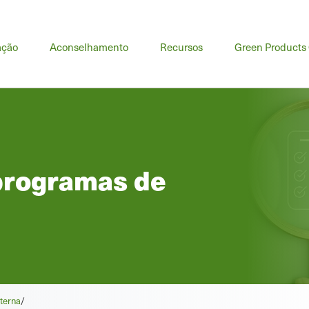
u
ação
Aconselhamento
Recursos
Green Products
cipal
 programas de
terna
/